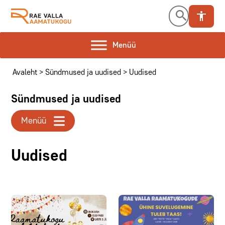
Liigu
Otsi
sisu
juurde
Menüü
Avaleht >
Sündmused ja uudised
> Uudised
Sündmused ja uudised
Menüü
Uudised