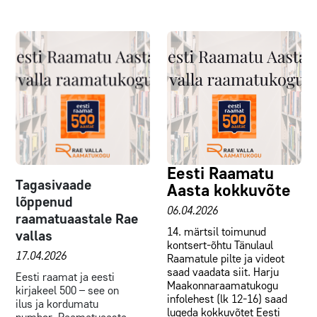
Eesti Raamatu
Tagasivaade
Aasta kokkuvõte
lõppenud
06.04.2026
raamatuaastale Rae
14. märtsil toimunud
vallas
kontsert-õhtu Tänulaul
17.04.2026
Raamatule pilte ja videot
saad vaadata siit. Harju
Eesti raamat ja eesti
Maakonnaraamatukogu
kirjakeel 500 – see on
infolehest (lk 12-16) saad
ilus ja kordumatu
lugeda kokkuvõtet Eesti