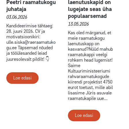
Peetri raamatukogu
laenutuskapid on
juhataja
lugejate seas üha
populaarsemad
03.06.2026
13.05.2026
Kandideerimise tähtaeg:
28. juuni 2026. CV ja
Kas oled märganud, et
motivatsioonikiri:
meie raamatukogu
ulle.siska@raeraamatuko
laenutuskapp on
gu.ee Täpsemad nõuded
kasvanud?Nüüd mahub
ja tööülesanded leiad
raamatukappi veelgi
juuresolevalt pildilt! 👇
rohkem head lugemist!
Saime
Kultuuriministeeriumi
rahvaraamatukogude
Loe edasi
kiirendi projektist 4750
eurot toetust, mille abil
lisasime Jüris asuvale
raamatukapile uue…
Loe edasi