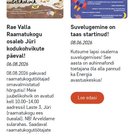
Rae Valla
Suvelugemine on
Raamatukogu
taas startinud!
osaleb Jüri
08.06.2026
kodukohvikute
Kutsume lapsi osalema
päeval!
suvelugemises! See
aasta on auhinnafondi
06.08.2026
toetajana õla alla pannud
08.08.2026 pakuvad
ka Energia
raamatukogutöötajad
avastuskeskus!
omavalmistatud
hõrgutisi! Meie
juubelikohvik on avatud
Loe edasi
kell 10.00–14.00
aadressil Laste 3, Jüri
(raamatukogu ees
õuealal). NB! Arveldame
sularahas. Saadaval
raamatukogutöötajate