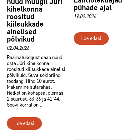
nüüd müügil Jüri
pühade ajal
kihelkonna
roositud
19.02.2026
kiilsukkade
ainelised
põlvikud
Loe edasi
02.04.2026
Raamatukogust saab nüüd
osta Jüri kihelkonna
roositud kiilsukkade ainelisi
põlvikuid. Suva sokibrändi
toodang. Hind 10 eurot.
Maksmine sularahas.
Hetkel on kohapeal olemas
2 suurust: 33-36 ja 41-44.
Soovi korral on…
Loe edasi