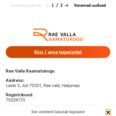
Uuemad uudised
1
/
2
Vanemad uudised
Küsi / anna tagasisidet
Rae Valla Raamatukogu
Aadress:
Laste 3, Jüri 75301, Rae vald, Harjumaa
Registrikood:
75026170
E-post:
See veebileht kasutab küpsiseid
jyri@raeraamatukogu.ee