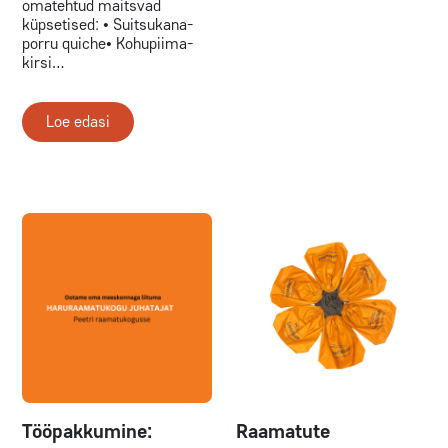
omatehtud maitsvad
küpsetised: • Suitsukana-
porru quiche• Kohupiima-
kirsi…
Loe edasi
Tööpakkumine:
Raamatute