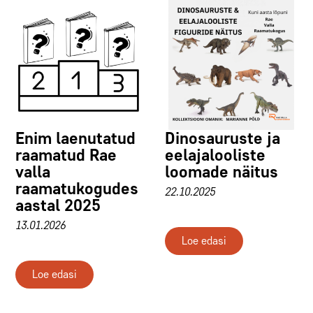
Enim laenutatud
Dinosauruste ja
raamatud Rae
eelajalooliste
valla
loomade näitus
raamatukogudes
22.10.2025
aastal 2025
13.01.2026
Loe edasi
Loe edasi