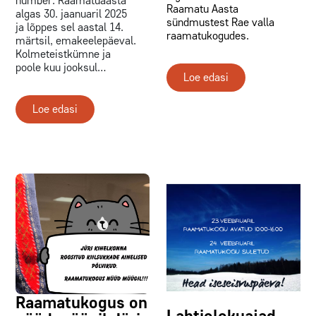
number. Raamatuaasta
Raamatu Aasta
algas 30. jaanuaril 2025
sündmustest Rae valla
ja lõppes sel aastal 14.
raamatukogudes.
märtsil, emakeelepäeval.
Kolmeteistkümne ja
poole kuu jooksul…
Loe edasi
Loe edasi
Raamatukogus on
Lahtiolekuajad